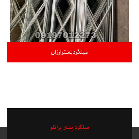
میلگردبسترارزان