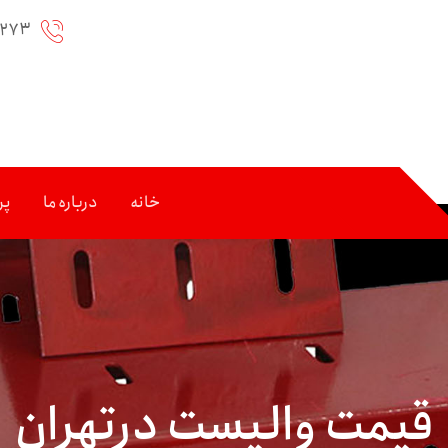
۲۲۷۳
خانه
درباره ما
پر
قیمت والپست درتهران