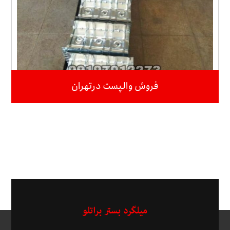
فروش والپست درتهران