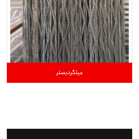
میلگردبستر